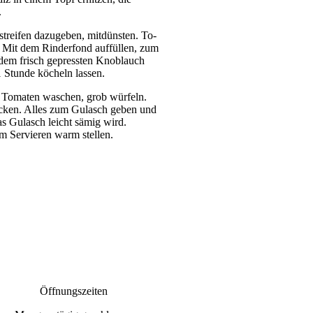
.
ei­fen da­zu­ge­ben, mit­dün­sten. To­
n. Mit dem Rinderfond auf­fül­len, zum
 dem frisch ge­pres­sten Knob­lauch
1 Stunde kö­cheln lassen.
 To­ma­ten wa­schen, grob würfeln.
b hacken. Al­les zum Gulasch geben und
s Gu­lasch leicht sä­mig wird.
 Ser­vie­ren warm stel­len.
Öffnungszeiten