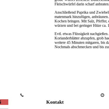
Fleisch­­wür­­fel darin scharf an­bra­ten
Anschließend Paprika und Zwie­bel­str
ma­ten­mark hin­zu­fü­gen, an­bräune
Ko­chen bringen. Mit Salz, Pfef­fer,
wür­zen und bei geringer Hit­ze ca. 
Evtl. etwas Flüssigkeit nachgießen.
Ko­ri­an­der­blät­ter ab­zup­fen, gro
wei­te­re 45 Minuten mitgaren, bis da
Nochmals ab­­schme­cken und bis zum
i
Kontakt