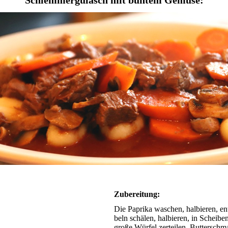
Schlemmergulasch mit buntem Gemüse:
Zubereitung:
Die Paprika waschen, halbieren, ent­
beln schälen, hal­bie­ren, in Schei­b
gro­ße Würfel zerteilen. But­ter­schma