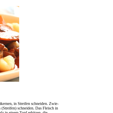
ker­nen, in Strei­fen schneiden. Zwie­
en (Streifen) schneiden. Das Fleisch in
lz in einem Topf er­hit­zen, die