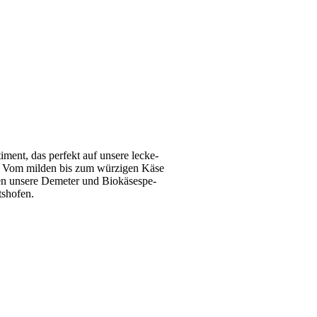
i­ment, das per­fekt auf unsere le­cke­
t. Vom milden bis zum wür­zi­gen Käse
en unsere Demeter und Bio­kä­se­spe­
rtshofen.