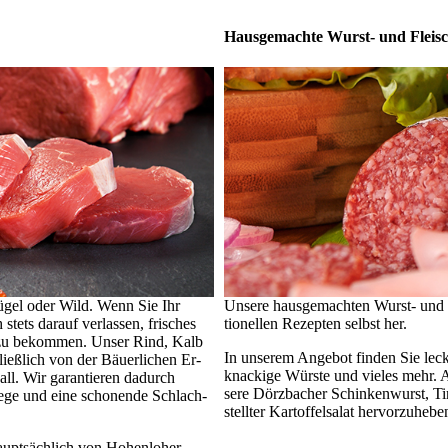
Hausgemachte Wurst- und Fleis
­gel oder Wild. Wenn Sie Ihr
Unsere hausgemachten Wurst- und Fle
stets dar­auf verlassen, fri­sches
tio­nel­len Rezepten selbst her.
ch zu be­kom­men. Unser Rind, Kalb
In unserem Angebot finden Sie leckere
ieß­lich von der Bäu­er­lichen Er­
kna­cki­ge Würste und vie­les mehr.
l. Wir ga­ran­tie­ren da­durch
sere Dörz­­ba­­cher Schin­ken­wurst, Ti
we­ge und eine schonende Schlach­
stell­ter Kartoffelsalat her­vor­zu­he­be
­­säch­­lich von Ho­hen­lo­her