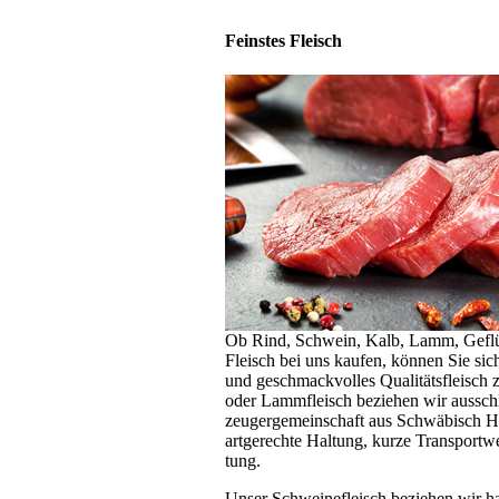
Feinstes Fleisch
Ob Rind, Schwein, Kalb, Lamm, Ge­flü
Fleisch bei uns kaufen, kön­nen Sie sich 
und gesch­mack­vol­les Qua­li­täts­fleis
oder Lamm­fleisch be­zie­hen wir aus­schl
zeu­ger­ge­mein­schaft aus Schwä­bisch Hal
artgerechte Hal­tung, kurze Trans­port­
tung.
Unser Schweinefleisch beziehen wir haupt