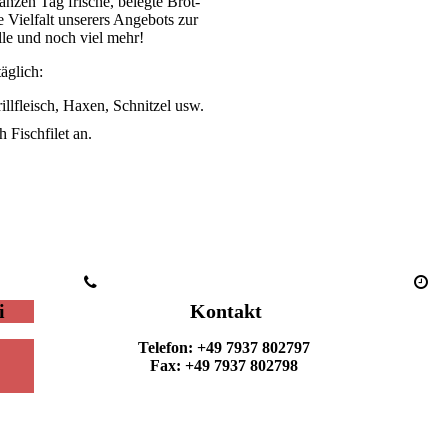
zen Tag frische, belegte Bröt­­
Viel­falt unserers An­ge­bots zur
elle und noch viel mehr!
äglich:
llfleisch, Haxen, Schnitzel usw.
h Fischfilet an.
i
Kontakt
Telefon: +49 7937 802797
Fax: +49 7937 802798