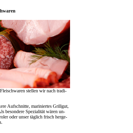
chwaren
isch­wa­ren stellen wir nach tra­di­
 Auf­schnit­te, mari­niertes Grill­gut,
 Als besondere Spezialität wären un­
­roler oder unser täg­lich frisch her­ge­
n.