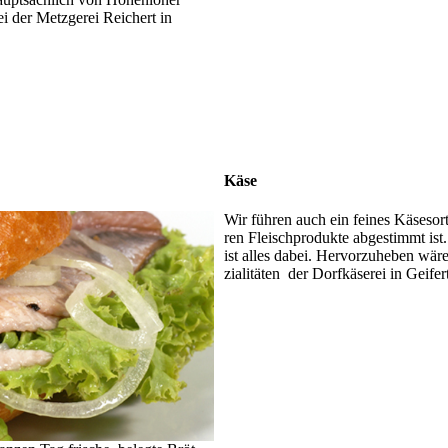
i der Metz­ge­rei Reichert in
Käse
Wir führen auch ein feines Kä­se­sor­t
ren Fleischprodukte ab­ge­stimmt is
ist alles dabei. Hervorzu­heben wär
zia­litä­ten der Dorf­kä­se­rei in Geife