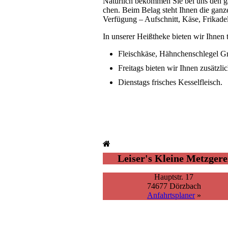
Natürlich bekommen Sie bei uns den gan
chen. Beim Belag steht Ihnen die ganze 
Ver­­fü­gung – Aufschnitt, Käse, Frikad
In unserer Heißtheke bieten wir Ihnen t
Fleischkäse, Hähnchenschlegel Gri
Freitags bieten wir Ihnen zusätzlic
Dienstags frisches Kesselfleisch.
Leiser's Kleine Metzgere
Hauptstr. 17
74677 Dörzbach
Anfahrtsplaner
»